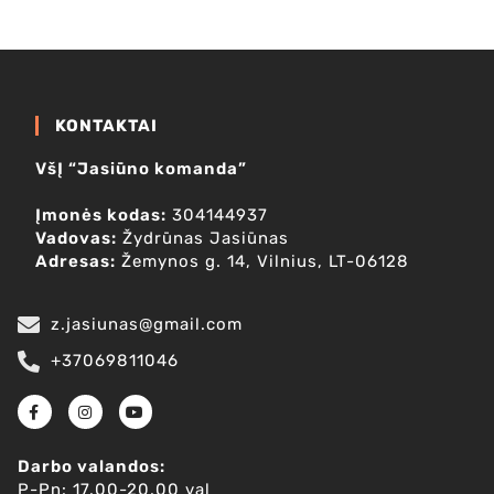
KONTAKTAI
VšĮ “Jasiūno komanda”
Įmonės kodas:
304144937
Vadovas:
Žydrūnas Jasiūnas
Adresas:
Žemynos g. 14, Vilnius, LT-06128
z.jasiunas@gmail.com
+37069811046
Darbo valandos:
P-Pn: 17.00-20.00 val