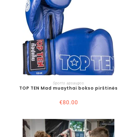
Į KREPŠELĮ
Sporto apsaugos
TOP TEN Mad muaythai bokso pirštinės
€
80.00