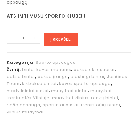
apsaugą.
ATSIIMTI MŪSŲ SPORTO KLUBE!!!
-
+
Į KREPŠELĮ
Kategorija:
Sporto apsaugos
Žymų:
bintai kovos menams
,
bokso aksesuarai
,
bokso bintai
,
bokso įranga
,
elastingi bintai
,
Jasiūnas
Team
,
kikbokso bintai
,
kovos sporto apsauga
,
medvilniniai bintai
,
muay thai bintai
,
muaythai
treniruotės Vilniuje
,
muaythai vilnius
,
rankų bintai
,
riešo apsauga
,
sportiniai bintai
,
treniruočių bintai
,
vilnius muaythai