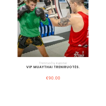
Į KREPŠELĮ
Treniruočių kuponai
VIP MUAYTHAI TRENIRUOTĖS.
€
90.00