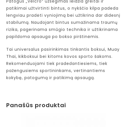
Patogus „Velcro“ užsegimas leidžia greitai ir
patikimai užtvirtinti bintus, o nykščio kilpa padeda
lengviau pradėti vyniojimą bei užtikrina dar didesnį
stabilumą. Naudojant bintus sumažinama traumų
rizika, pagerinama smūgio technika ir užtikrinama
papildoma apsauga po bokso pirštinėmis.
Tai universalus pasirinkimas tinkantis boksui, Muay
Thai, kikboksui bei kitoms kovos sporto šakoms.
Rekomenduojami tiek pradedantiesiems, tiek
pažengusiems sportininkams, vertinantiems
kokybę, patogumą ir patikimą apsaugą.
Panašūs produktai