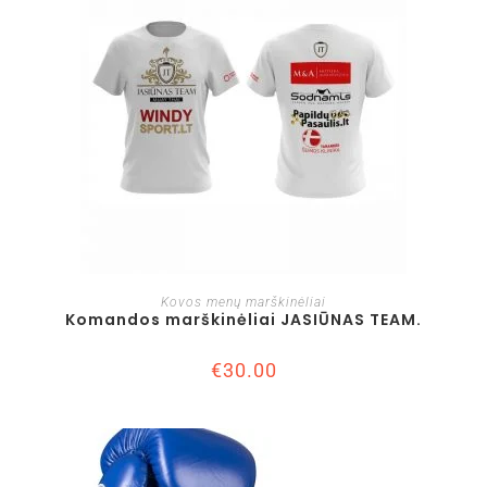
Į KREPŠELĮ
Kovos menų marškinėliai
Komandos marškinėliai JASIŪNAS TEAM.
€
30.00