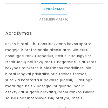
APRAŠYMAS
ATSILIEPIMAI (0)
Aprašymas
Bokso bintai – būtinas kiekvieno kovos sporto
mėgėjo ir profesionalo aksesuaras. Jie skirti
apsaugoti rankų sąnarius, riešus ir sausgysles
treniruočių bei kovų metu. Pagaminti iš aukštos
kokybės minkštos ir elastingos medvilnės, šie
bintai lengvai prisitaiko prie rankos formos,
suteikia komfortą ir nevaržo judesių. Elastinga
medžiaga ne tik patogiai priglunda, bet ir
efektyviai sugeria prakaitą, todėl rankos išlieka
sausos net intensyviausių pratybų metu.