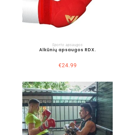
Į KREPŠELĮ
Sporto apsaugos
Alkūnių apsaugos RDX.
€
24.99