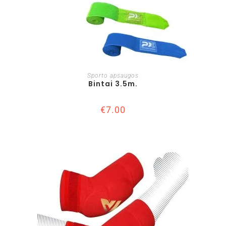
Į KREPŠELĮ
Sporto apsaugos
Bintai 3.5m.
€
7.00