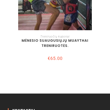
Į KREPŠELĮ
Treniruočių kuponai
MĖNESIO SUAUGUSIŲJŲ MUAYTHAI
TRENIRUOTĖS.
€
65.00