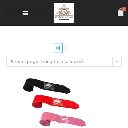
0
Rikiuoti pagal kainą (min → maks)