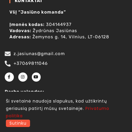
KONTAKTAI
VšĮ “Jasiūno komanda”
Įmonės kodas:
304144937
Vadovas:
Žydrūnas Jasiūnas
Adresas:
Žemynos g. 14, Vilnius, LT-06128
z.jasiunas@gmail.com
+37069811046
Darbo valandos:
P-Pn: 17.00-20.00 val
Ši svetainė naudoja slapukus, kad užtikrintų
Šeštadienis: 10.30 – 11.45 val
geriausią patirtį mūsų svetainėje.
Privatumo
politika
© COPYRIGHT 2025 BY GETSPACE.LT
Sutinku