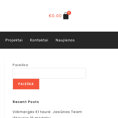
0
€
0.00
Projektai
Kontaktai
Naujienos
Paieška
PAIEŠKA
Recent Posts
Vilkmergės K1 taurė: Jasiūnas Team
iškovojo 10 medalių