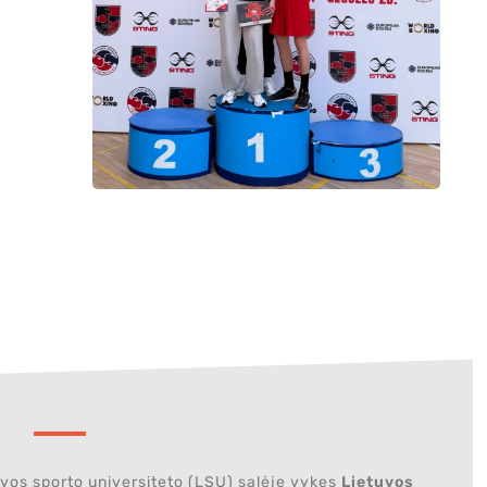
vos sporto universiteto (LSU) salėje vykęs
Lietuvos