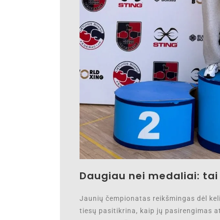
Daugiau nei medaliai: ta
Jaunių čempionatas reikšmingas dėl kelių
tiesų pasitikrina, kaip jų pasirengimas a