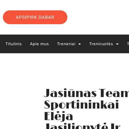
APSIPIRK DABAR
Titulinis
Apie mus
Treneriai
Treniruotės
Jasiūnas Tea
Sportininkai
Elėja
Jasilionytė Ir