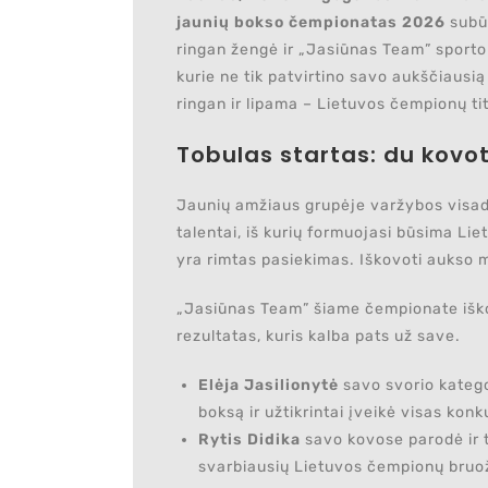
jaunių bokso čempionatas 2026
subūr
ringan žengė ir „Jasiūnas Team” sporto
kurie ne tik patvirtino savo aukščiausią
ringan ir lipama – Lietuvos čempionų tit
Tobulas startas: du kovot
Jaunių amžiaus grupėje varžybos visada
talentai, iš kurių formuojasi būsima Lie
yra rimtas pasiekimas. Iškovoti aukso m
„Jasiūnas Team” šiame čempionate iš
rezultatas, kuris kalba pats už save.
Elėja Jasilionytė
savo svorio kateg
boksą ir užtikrintai įveikė visas konku
Rytis Didika
savo kovose parodė ir ta
svarbiausių Lietuvos čempionų bruo