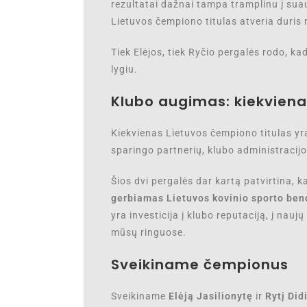
rezultatai dažnai tampa tramplinu į sua
Lietuvos čempiono titulas atveria duris n
Tiek Elėjos, tiek Ryčio pergalės rodo, k
lygiu.
Klubo augimas: kiekvien
Kiekvienas Lietuvos čempiono titulas yra 
sparingo partnerių, klubo administracijo
Šios dvi pergalės dar kartą patvirtina,
gerbiamas Lietuvos kovinio sporto be
yra investicija į klubo reputaciją, į naujų
mūsų ringuose.
Sveikiname čempionus
Sveikiname
Elėją Jasilionytę
ir
Rytį Did