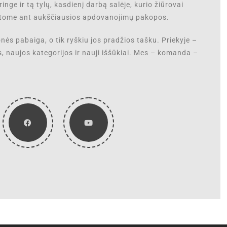
inge ir tą tylų, kasdienį darbą salėje, kurio žiūrovai
matome ant aukščiausios apdovanojimų pakopos.
nės pabaiga, o tik ryškiu jos pradžios tašku. Priekyje –
, naujos kategorijos ir nauji iššūkiai. Mes – komanda –