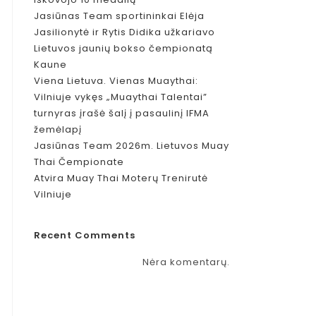
Jasiūnas Team sportininkai Elėja
Jasilionytė ir Rytis Didika užkariavo
Lietuvos jaunių bokso čempionatą
Kaune
Viena Lietuva. Vienas Muaythai:
Vilniuje vykęs „Muaythai Talentai”
turnyras įrašė šalį į pasaulinį IFMA
žemėlapį
Jasiūnas Team 2026m. Lietuvos Muay
Thai Čempionate
Atvira Muay Thai Moterų Trenirutė
Vilniuje
Recent Comments
Nėra komentarų.