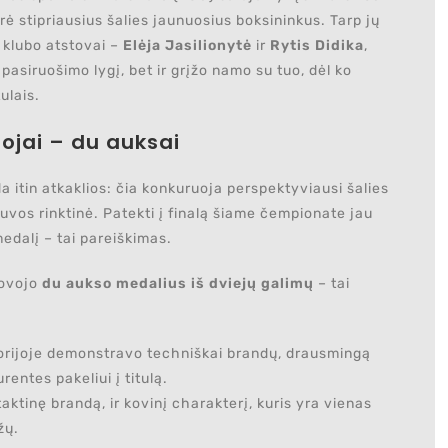
ė stipriausius šalies jaunuosius boksininkus. Tarp jų
 klubo atstovai –
Elėja Jasilionytė
ir
Rytis Didika
,
 pasiruošimo lygį, bet ir grįžo namo su tuo, dėl ko
ulais.
ojai – du auksai
 itin atkaklios: čia konkuruoja perspektyviausi šalies
tuvos rinktinė. Patekti į finalą šiame čempionate jau
edalį – tai pareiškimas.
kovojo
du aukso medalius iš dviejų galimų
– tai
orijoje demonstravo techniškai brandų, drausmingą
rentes pakeliui į titulą.
ktinę brandą, ir kovinį charakterį, kuris yra vienas
žų.