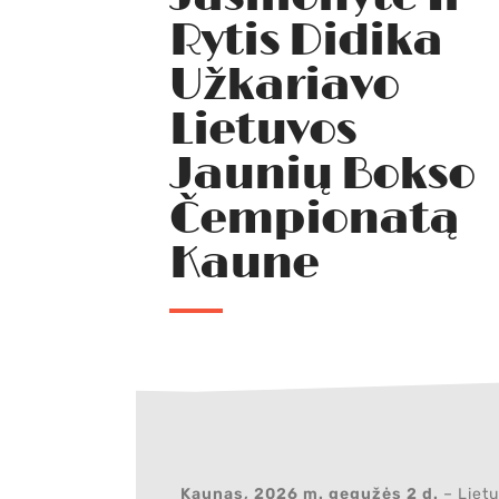
Rytis Didika
Užkariavo
Lietuvos
Jaunių Bokso
Čempionatą
Kaune
Kaunas, 2026 m. gegužės 2 d.
– Lietu