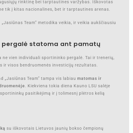
ugusiųjų rinktinę bei tarptautines varžybas. Iškovotas
e tik į kitas nacionalines, bet ir tarptautines arenas.
ad „Jasiūnas Team” metodika veikia, ir veikia aukščiausiu
a pergalė statoma ant pamatų
ne vien individuali sportininko pergalė. Tai ir trenerių,
s ir visos bendruomenės investicijų rezultatas.
 kad „Jasiūnas Team” tampa vis labiau
matomas ir
ndruomenėje
. Kiekviena tokia diena Kauno LSU salėje
 sportininkų pasitikėjimą ir į tolimesnį plėtros kelią
iką
su iškovotais Lietuvos jaunių bokso čempionų