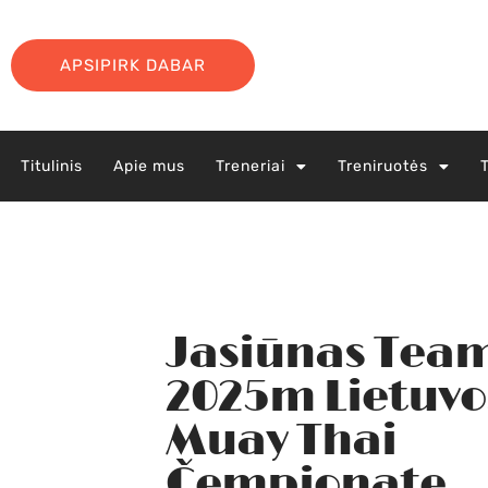
APSIPIRK DABAR
Titulinis
Apie mus
Treneriai
Treniruotės
Jasiūnas Tea
2025m Lietuvo
Muay Thai
Čempionate