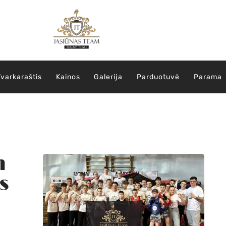
Tvarkaraštis
Kainos
Galerija
Parduotuvė
Parama
m
s