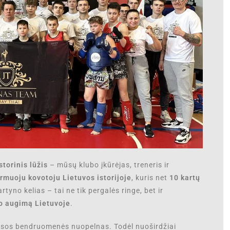
storinis lūžis
– mūsų klubo įkūrėjas, treneris ir
irmuoju kovotoju Lietuvos istorijoje
, kuris net
10 kartų
artyno kelias – tai ne tik pergalės ringe, bet ir
o augimą Lietuvoje
.
isos bendruomenės nuopelnas. Todėl nuoširdžiai