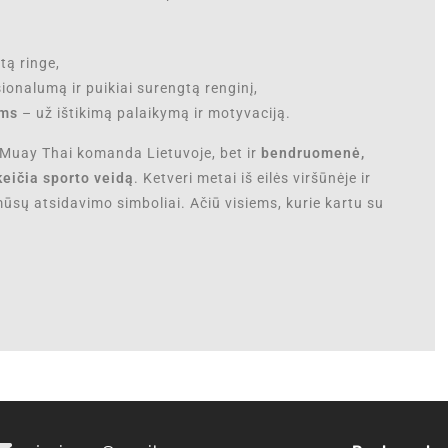
tą ringe,
ionalumą ir puikiai surengtą renginį,
ams
– už ištikimą palaikymą ir motyvaciją.
a Muay Thai komanda Lietuvoje, bet ir
bendruomenė,
keičia sporto veidą
. Ketveri metai iš eilės viršūnėje ir
ūsų atsidavimo simboliai. Ačiū visiems, kurie kartu su