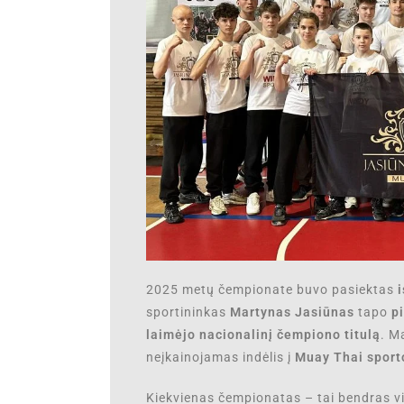
2025 metų čempionate buvo pasiektas
i
sportininkas
Martynas Jasiūnas
tapo
p
laimėjo nacionalinį čempiono titulą
. M
neįkainojamas indėlis į
Muay Thai sport
Kiekvienas čempionatas – tai bendras v