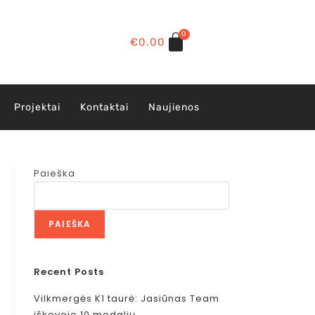
0
€
0.00
Projektai
Kontaktai
Naujienos
Paieška
PAIEŠKA
Recent Posts
Vilkmergės K1 taurė: Jasiūnas Team
iškovojo 10 medalių