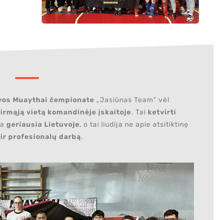
vos Muaythai čempionate
„Jasiūnas Team“ vėl
irmąją vietą komandinėje įskaitoje
. Tai
ketvirti
pa
geriausia Lietuvoje
, o tai liudija ne apie atsitiktinę
 ir profesionalų darbą
.