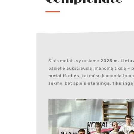
Šiais metais vykusiame
2025 m. Lietu
pasiekė aukščiausią įmanomą tikslą –
p
metai iš eilės
, kai mūsų komanda tam
sėkmę, bet apie
sistemingą, tikslingą