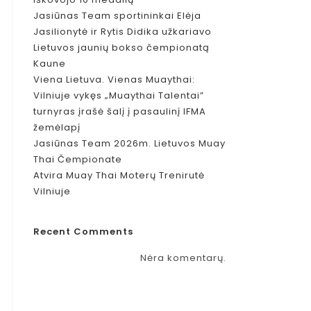
Jasiūnas Team sportininkai Elėja
Jasilionytė ir Rytis Didika užkariavo
Lietuvos jaunių bokso čempionatą
Kaune
Viena Lietuva. Vienas Muaythai:
Vilniuje vykęs „Muaythai Talentai”
turnyras įrašė šalį į pasaulinį IFMA
žemėlapį
Jasiūnas Team 2026m. Lietuvos Muay
Thai Čempionate
Atvira Muay Thai Moterų Trenirutė
Vilniuje
Recent Comments
Nėra komentarų.