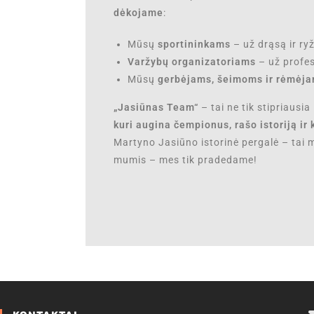
dėkojame
:
Mūsų
sportininkams
– už drąsą ir ryž
Varžybų organizatoriams
– už profes
Mūsų
gerbėjams, šeimoms ir rėmėj
„Jasiūnas Team“
– tai ne tik stipriausi
kuri augina čempionus, rašo istoriją ir 
Martyno Jasiūno istorinė pergalė – tai m
mumis – mes tik pradedame!