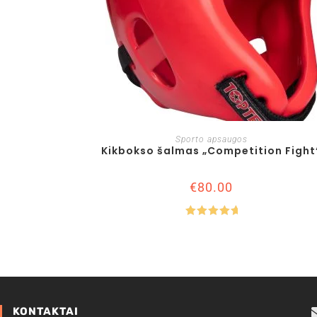
Į KREPŠELĮ
Sporto apsaugos
Kikbokso šalmas „Competition Fight
€
80.00
Įvertinima
s:
5.00
iš
5
KONTAKTAI