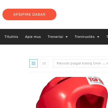
APSIPIRK DABAR
Titulinis
Apie mus
Treneriai
Treniruotės
Rikiuoti pagal kainą (min →