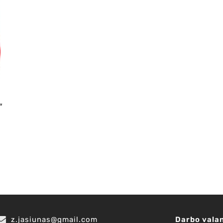
“
z.jasiunas@gmail.com
Darbo vala